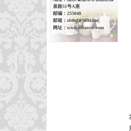
泉路51号A座
邮编：255040
邮箱：zbtlqf
163.com
＠
网址：www.sdtaoxie.com