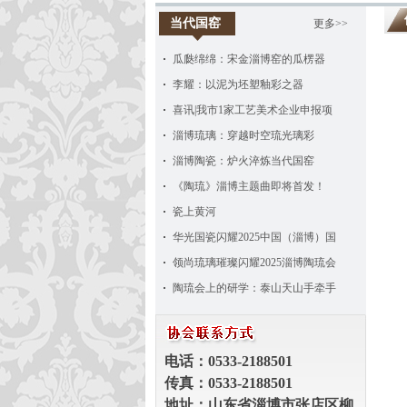
当代国窑
更多>>
瓜瓞绵绵：宋金淄博窑的瓜楞器
李耀：以泥为坯塑釉彩之器
喜讯|我市1家工艺美术企业申报项
淄博琉璃：穿越时空琉光璃彩
淄博陶瓷：炉火淬炼当代国窑
《陶琉》淄博主题曲即将首发！
瓷上黄河
华光国瓷闪耀2025中国（淄博）国
领尚琉璃璀璨闪耀2025淄博陶琉会
陶琉会上的研学：泰山天山手牵手
电话：
0533
-
2188501
传真：
0533-
2188501
地址：山东省淄博市张店区柳