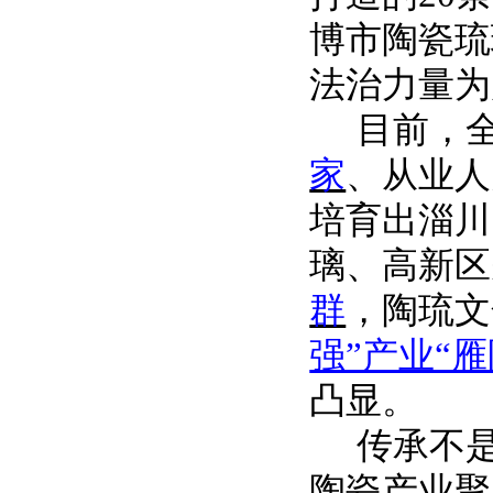
博市陶瓷琉
法治力量为
目前，
家
、从业人
培育出淄川
璃、高新区
群
，陶琉文
强”产业“
凸显。
传承不
陶瓷产业聚