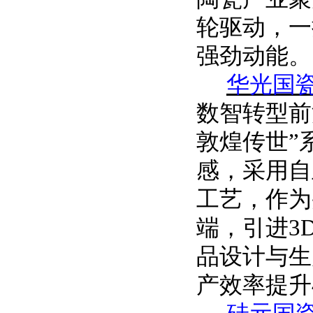
轮驱动，一
强劲动能。
华光国
数智转型前
敦煌传世”
感，采用自
工艺，作为
端，引进3
品设计与生
产效率提升