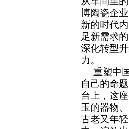
从车间里的
博陶瓷企业
新的时代内
足新需求的
深化转型升
力。
重塑中
自己的命题
台上，这座
玉的器物、
古老又年轻