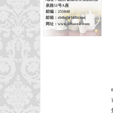
泉路51号A座
邮编：255040
邮箱：zbtlqf
163.com
＠
网址：www.sdtaoxie.com