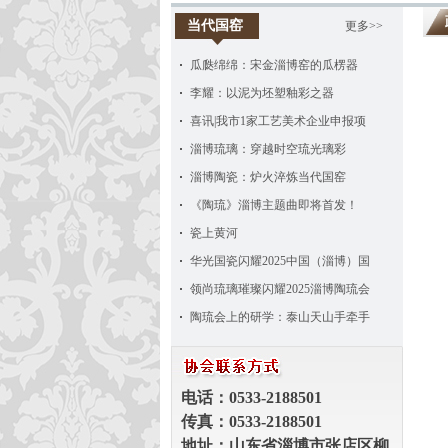
当代国窑
更多>>
瓜瓞绵绵：宋金淄博窑的瓜楞器
李耀：以泥为坯塑釉彩之器
喜讯|我市1家工艺美术企业申报项
淄博琉璃：穿越时空琉光璃彩
淄博陶瓷：炉火淬炼当代国窑
《陶琉》淄博主题曲即将首发！
瓷上黄河
华光国瓷闪耀2025中国（淄博）国
领尚琉璃璀璨闪耀2025淄博陶琉会
陶琉会上的研学：泰山天山手牵手
电话：
0533
-
2188501
传真：
0533-
2188501
地址：山东省淄博市张店区柳