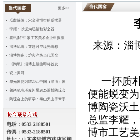
当代国窑
当代国窑
更多>>
瓜瓞绵绵：宋金淄博窑的瓜楞器
李耀：以泥为坯塑釉彩之器
喜讯|我市1家工艺美术企业申报项
来源：淄
淄博琉璃：穿越时空琉光璃彩
淄博陶瓷：炉火淬炼当代国窑
《陶琉》淄博主题曲即将首发！
瓷上黄河
一抔质
华光国瓷闪耀2025中国（淄博）国
领尚琉璃璀璨闪耀2025淄博陶琉会
便能蜕变为
陶琉会上的研学：泰山天山手牵手
博陶瓷沃土
总监李耀，
电话：
0533
-
2188501
博市工艺美
传真：
0533-
2188501
地址：山东省淄博市张店区柳