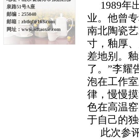
1989
泉路51号A座
邮编：255040
业。他曾专
邮箱：zbtlqf
163.com
＠
南北陶瓷艺
网址：www.sdtaoxie.com
寸，釉厚、
差地别。釉
了。”李耀
泡在工作室
律，慢慢摸
色在高温窑
于自己的独
此次参