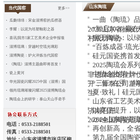
山东陶琉
当代国窑
更多>>
一曲《陶琉》
瓜瓞绵绵：宋金淄博窑的瓜楞器
“智启2026·
2026山东省旅发
李耀：以泥为坯塑釉彩之器
狮王陶瓷：以
村成功举办
喜讯|我市1家工艺美术企业申报项
“百炼成器·琉
淄博琉璃：穿越时空琉光璃彩
硅元国瓷携首发
淄博陶瓷：炉火淬炼当代国窑
2025陶琉会
《陶琉》淄博主题曲即将首发！
中纺企协第十
瓷上黄河
非遗体验馆挂牌
“三证”在手，
华光国瓷闪耀2025中国（淄博）国
开，鲁泰公司董
领尚琉璃璀璨闪耀2025淄博陶琉会
夏·致礼丨硅元
生
陶琉会上的研学：泰山天山手牵手
山东省工艺美术
以赛促提升，
济南召开
2024山东陶
2024全国陶瓷
电话：
0533
-
2188501
再创新高，全
传真：
0533-
2188501
第九届全国陶瓷
地址：山东省淄博市张店区柳