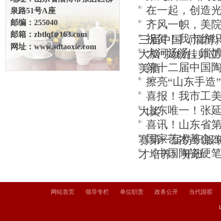
在一起，创造
泉路51号A座
邮编：255040
齐风一帜，美
邮箱：zbtlqf
163.com
＠
祝贺！我市纺织
三届中国（淄博
网址：www.sdtaoxie.com
大河汤汤，淄
大脑”揭榜挂帅
第十二届中国
美酒
擦亮“山东手造
喜报！我市工美
山东唯一！张
大奖
喜讯！山东省第
国家艺术基金2
赛第一届纺织服
《中国陶瓷硬
才培养》开班
网站首页
领导专栏
单位职责
政务公开
当代国窑