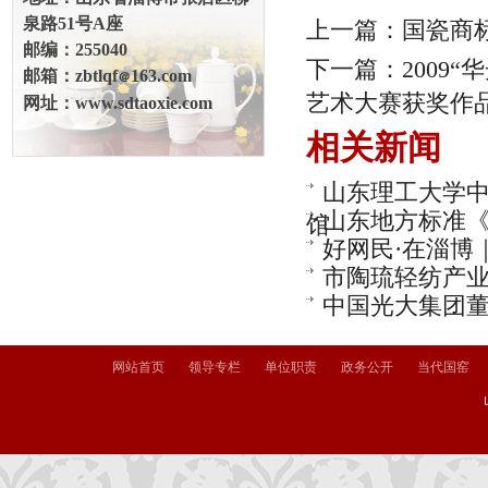
泉路51号A座
上一篇：
国瓷商
邮编：255040
下一篇：
200
邮箱：zbtlqf
163.com
＠
艺术大赛获奖作
网址：www.sdtaoxie.com
相关新闻
山东理工大学中
山东地方标准《
馆
好网民·在淄博
市陶琉轻纺产业
中国光大集团董
网站首页
领导专栏
单位职责
政务公开
当代国窑