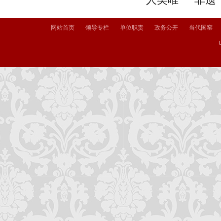
网站首页
领导专栏
单位职责
政务公开
当代国窑