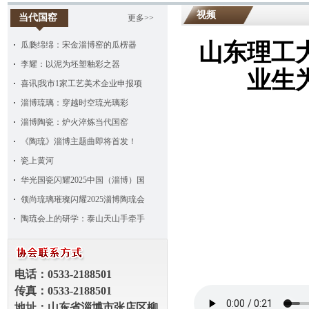
视频
当代国窑
更多>>
山东理工
瓜瓞绵绵：宋金淄博窑的瓜楞器
李耀：以泥为坯塑釉彩之器
业生
喜讯|我市1家工艺美术企业申报项
淄博琉璃：穿越时空琉光璃彩
淄博陶瓷：炉火淬炼当代国窑
《陶琉》淄博主题曲即将首发！
瓷上黄河
华光国瓷闪耀2025中国（淄博）国
领尚琉璃璀璨闪耀2025淄博陶琉会
陶琉会上的研学：泰山天山手牵手
电话：
0533
-
2188501
传真：
0533-
2188501
地址：山东省淄博市张店区柳