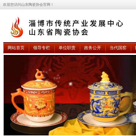
欢迎您访问山东陶瓷协会官网！
网站首页
领导专栏
单位职责
政务公开
当代国窑