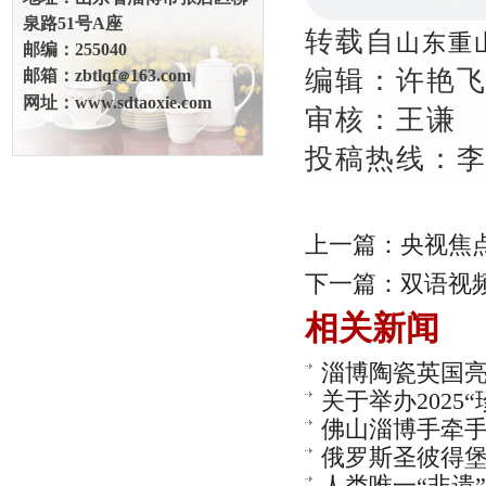
泉路51号A座
转载自
山东重
邮编：255040
邮箱：zbtlqf
163.com
编辑：
许艳
＠
网址：www.sdtaoxie.com
审核：王谦
投稿热线：李明月
上一篇：
央视焦
下一篇：
双语视
相关新闻
淄博陶瓷英国
关于举办202
佛山淄博手牵
俄罗斯圣彼得
人类唯一“非遗