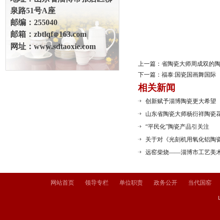
泉路51号A座
邮编：255040
邮箱：zbtlqf
163.com
＠
网址：www.sdtaoxie.com
上一篇：
省陶瓷大师周成双的
下一篇：
福泰:国瓷国画舞国际
相关新闻
创新赋予淄博陶瓷更大希望
山东省陶瓷大师杨衍祥陶瓷
“平民化”陶瓷产品引关注
关于对《光刻机用氧化铝陶
远窑柴烧——淄博市工艺美
网站首页
领导专栏
单位职责
政务公开
当代国窑